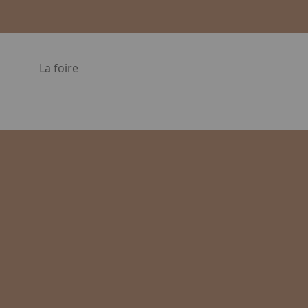
La foire
en. Appuyez sur la flèche bas pour ouvrir le sous-menu.
Facebook
Instagram
Linkedin