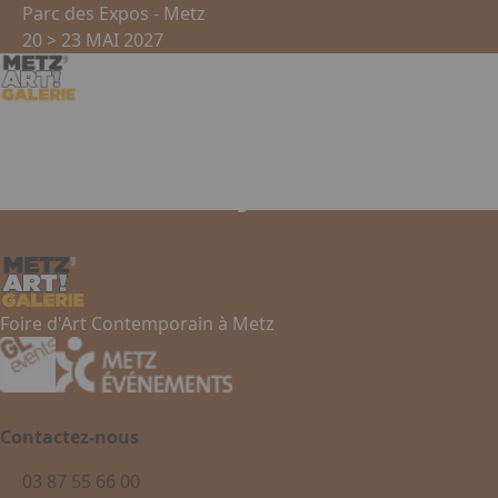
Aller au contenu principal
Panneau de gestion des cookies
Parc des Expos - Metz
20 > 23 MAI 2027
Adikt Gallery
Foire d'Art Contemporain à Metz
Contactez-nous
03 87 55 66 00