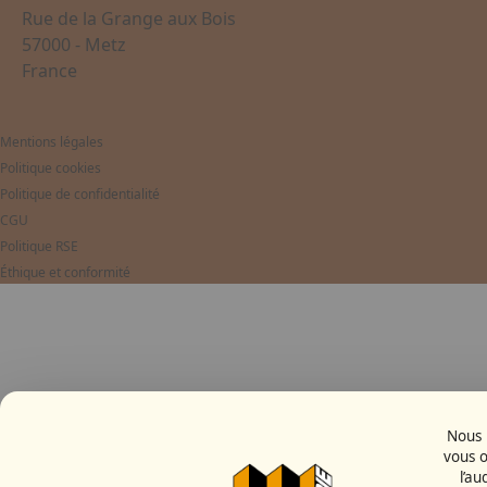
Rue de la Grange aux Bois
CONCORDE_WHITE_001_0.jpg
57000 - Metz
France
Mentions légales
Politique cookies
Politique de confidentialité
CGU
Politique RSE
Éthique et conformité
Nous u
DUFR0155_0.jpg
vous o
l’au