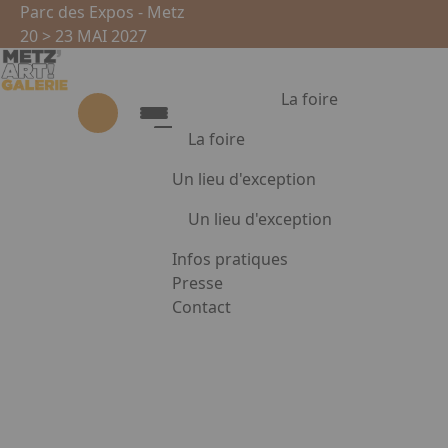
Aller au contenu principal
Panneau de gestion des cookies
Parc des Expos - Metz
20 > 23 MAI 2027
La foire
La foire
GALERIE
Un lieu d'exception
MÉTAMORPHOSE
La foire
Un lieu d'exception
Présentation de la foire
Partenaires
Metz, ville d'arts et d'histoire
Infos pratiques
Presse
Contact
Photos des œuvres non communiquées
Appuyez sur Entrée pour ouvrir le li
Nom de la galerie
Description de la galerie :
Facebook
Instagram
Linkedin