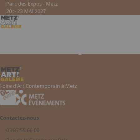
Aller au contenu principal
Panneau de gestion des cookies
Parc des Expos - Metz
20 > 23 MAI 2027
Emission TV Agri - Débat
Foire d'Art Contemporain à Metz
Contactez-nous
03 87 55 66 00