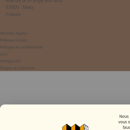
Rue de la Grange aux Bois
57000 - Metz
France
Mentions légales
Politique cookies
Politique de confidentialité
CGU
Politique RSE
Éthique et conformité
Nous u
vous o
l’au