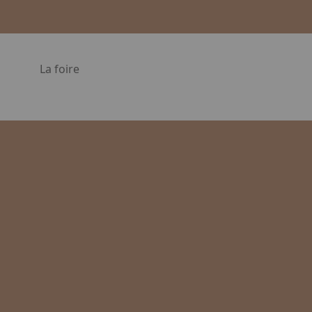
La foire
en. Appuyez sur la flèche bas pour ouvrir le sous-menu.
Facebook
Instagram
Linkedin